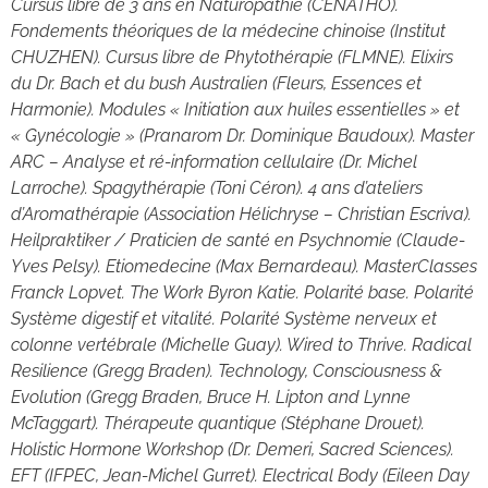
Cursus libre de 3 ans en Naturopathie (CENATHO).
Fondements théoriques de la médecine chinoise (Institut
CHUZHEN). Cursus libre de Phytothérapie (FLMNE). Elixirs
du Dr. Bach et du bush Australien (Fleurs, Essences et
Harmonie). Modules « Initiation aux huiles essentielles » et
« Gynécologie » (Pranarom Dr. Dominique Baudoux).
Master
ARC – Analyse et ré-information cellulaire (Dr. Michel
Larroche). Spagythérapie (Toni Céron). 4 ans d’ateliers
d’Aromathérapie (Association Hélichryse – Christian Escriva).
Heilpraktiker / Praticien de santé en Psychnomie (Claude-
Yves Pelsy). Etiomedecine (Max Bernardeau). MasterClasses
Franck Lopvet. The Work Byron Katie. Polarité base. Polarité
Système digestif et vitalité. Polarité Système nerveux et
colonne vertébrale (Michelle Guay). Wired to Thrive. Radical
Resilience (Gregg Braden). Technology, Consciousness &
Evolution (Gregg Braden, Bruce H. Lipton and Lynne
McTaggart). Thérapeute quantique (Stéphane Drouet).
Holistic Hormone Workshop (Dr. Demeri, Sacred Sciences).
EFT (IFPEC, Jean-Michel Gurret). Electrical Body (Eileen Day