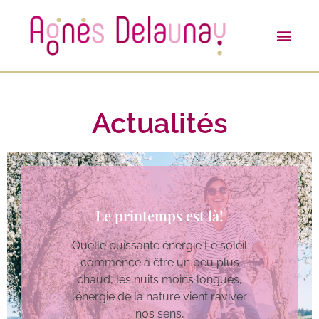
Actualités
Le printemps est là!
Quelle puissante énergie Le soleil
commence à être un peu plus
chaud, les nuits moins longues,
l’énergie de la nature vient raviver
nos sens,