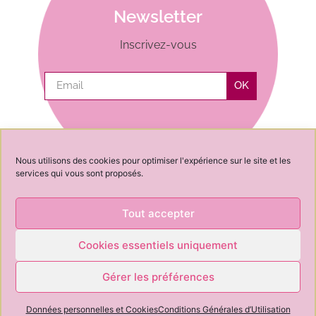
Newsletter
Inscrivez-vous
OK
Nous utilisons des cookies pour optimiser l'expérience sur le site et les
services qui vous sont proposés.
Tout accepter
Cookies essentiels uniquement
News
Contact
Conseil
À propos de
CGV
CGU
Cookies
Gérer les préférences
OK
Newsletter
Données personnelles et Cookies
Conditions Générales d’Utilisation