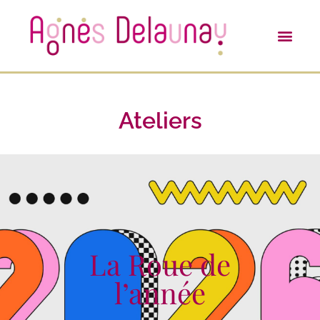
Ateliers
La Roue de
l’année