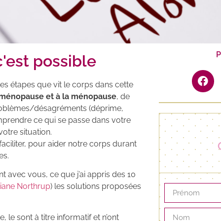
P
'est possible
es étapes que vit le corps dans cette
é-ménopause et à la ménopause
, de
 problèmes/désagréments (déprime,
omprendre ce qui se passe dans votre
otre situation.
aciliter, pour aider notre corps durant
nes.
t avec vous, ce que j’ai appris des 10
stiane Northrup
) les solutions proposées
e sont à titre informatif et n’ont