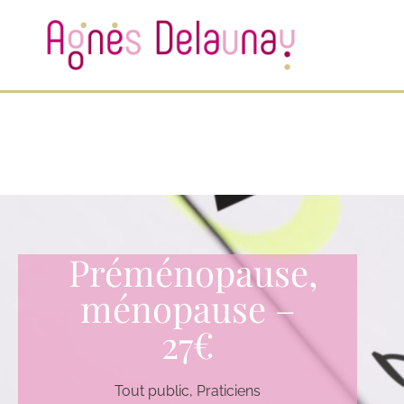
Préménopause,
ménopause –
27€
Tout public, Praticiens