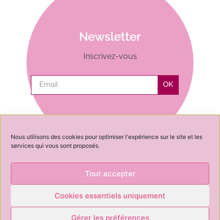
Newsletter
Inscrivez-vous
OK
Nous utilisons des cookies pour optimiser l'expérience sur le site et les
services qui vous sont proposés.
Tout accepter
Cookies essentiels uniquement
News
Contact
Conseil
À propos de
CGV
CGU
Cookies
Gérer les préférences