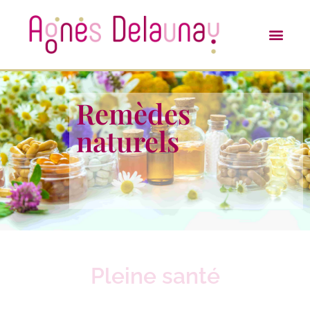
Remèdes
naturels
Pleine santé