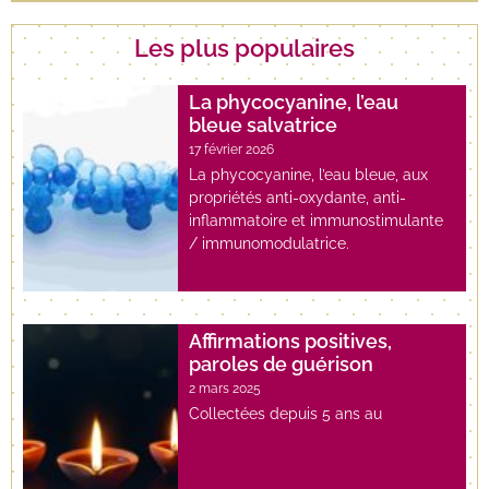
Les plus populaires
La phycocyanine, l’eau
bleue salvatrice
17 février 2026
La phycocyanine, l’eau bleue, aux
propriétés anti-oxydante, anti-
inflammatoire et immunostimulante
/ immunomodulatrice.
Affirmations positives,
paroles de guérison
2 mars 2025
Collectées depuis 5 ans au