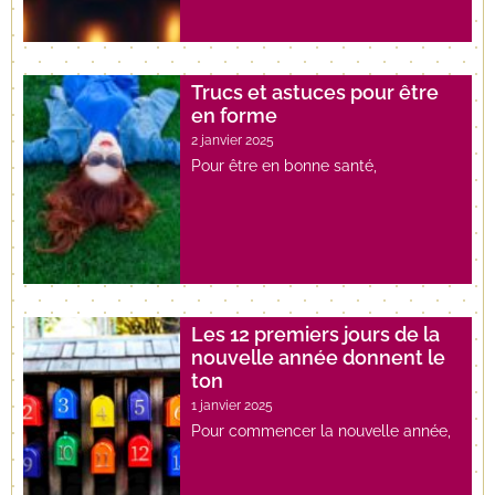
Trucs et astuces pour être
en forme
2 janvier 2025
Pour être en bonne santé,
Les 12 premiers jours de la
nouvelle année donnent le
ton
1 janvier 2025
Pour commencer la nouvelle année,