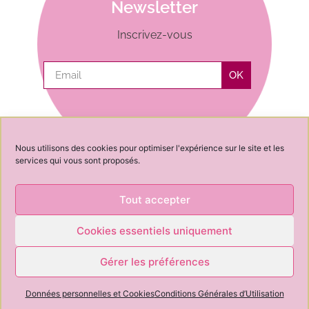
Newsletter
Inscrivez-vous
OK
Nous utilisons des cookies pour optimiser l'expérience sur le site et les
services qui vous sont proposés.
Tout accepter
Cookies essentiels uniquement
News
Contact
Conseil
À propos de
CGV
CGU
Cookies
Gérer les préférences
OK
Newsletter
Données personnelles et Cookies
Conditions Générales d’Utilisation