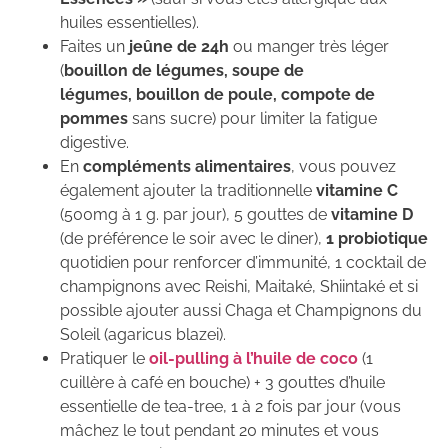
huiles essentielles).
Faites un
jeûne de 24h
ou manger très léger
(
bouillon de légumes,
soupe de
légumes,
bouillon de poule,
compote de
pommes
sans sucre) pour limiter la fatigue
digestive.
En
compléments alimentaires
, vous pouvez
également ajouter la traditionnelle
vitamine C
(500mg à 1 g. par jour), 5 gouttes de
vitamine D
(de préférence le soir avec le diner),
1 probiotique
quotidien pour renforcer d’immunité, 1 cocktail de
champignons avec Reishi, Maitaké, Shiintaké et si
possible ajouter aussi Chaga et Champignons du
Soleil (agaricus blazei).
Pratiquer le
oil-pulling à l’huile de coco
(1
cuillère à café en bouche) + 3 gouttes d’huile
essentielle de tea-tree, 1 à 2 fois par jour (vous
mâchez le tout pendant 20 minutes et vous