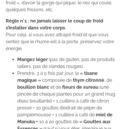
froid », d’avoir la gorge qui pique, le nez qui coule,
quelques frissons, etc.
Règle n°1 : ne jamais laisser le coup de froid
s’installer dans votre corps
.
Pour cela, si vous avez attrapé froid et que vous
sentez que le rhume est à la porte, préservez votre
énergie.
Mangez léger
(pas de gluten, pas de produits
laitiers, pas de viandes rouges).
Prendre, 3 à 5 fois par jour, la
« tisane
magique »
composée de
thym citronné
, de
bouillon blanc
et de
fleurs de sureau
(une
pincée de chaque plantes pour un grand mug
d’eau bouillante) + 1 cuillère à café de citron
pressé + 10 gouttes d’extrait de pépin de
pamplemousse + 1 cuillère à café de
miel de
Manuka +
10 à 20 gouttes de
« Gouttes aux
Essences »
(sauf si vous êtes allergique aux