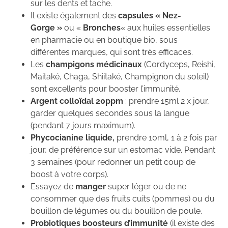
sur les dents et tache.
Il existe également des
capsules « Nez-
Gorge »
ou «
Bronches
« aux huiles essentielles
en pharmacie ou en boutique bio, sous
différentes marques, qui sont très efficaces.
Les
champigons médicinaux
(Cordyceps, Reishi,
Maitaké, Chaga, Shiitaké, Champignon du soleil)
sont excellents pour booster l’immunité.
Argent colloïdal 20ppm
: prendre 15ml 2 x jour,
garder quelques secondes sous la langue
(pendant 7 jours maximum).
Phycocianine liquide,
prendre 10ml, 1 à 2 fois par
jour, de préférence sur un estomac vide. Pendant
3 semaines (pour redonner un petit coup de
boost à votre corps).
Essayez de
manger
super léger ou de ne
consommer que des fruits cuits (pommes) ou du
bouillon de légumes ou du bouillon de poule.
Probiotiques boosteurs d’immunité
(il existe des