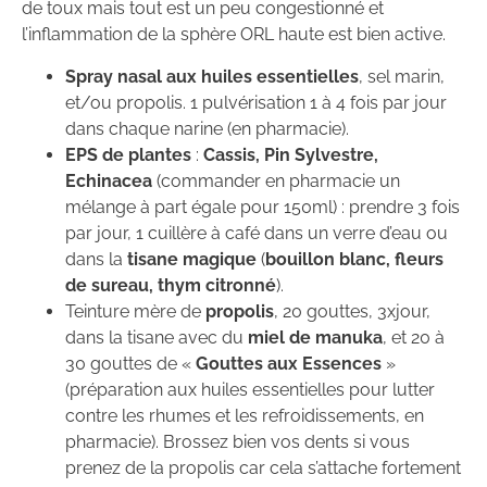
de toux mais tout est un peu congestionné et
l’inflammation de la sphère ORL haute est bien active.
Spray nasal aux huiles essentielles
, sel marin,
et/ou propolis. 1 pulvérisation 1 à 4 fois par jour
dans chaque narine (en pharmacie).
EPS de plantes
:
Cassis, Pin Sylvestre,
Echinacea
(commander en pharmacie un
mélange à part égale pour 150ml) : prendre 3 fois
par jour, 1 cuillère à café dans un verre d’eau ou
dans la
tisane magique
(
bouillon blanc, fleurs
de sureau, thym citronné
).
Teinture mère de
propolis
, 20 gouttes, 3xjour,
dans la tisane avec du
miel de manuka
, et 20 à
30 gouttes de «
Gouttes aux Essences
»
(préparation aux huiles essentielles pour lutter
contre les rhumes et les refroidissements, en
pharmacie). Brossez bien vos dents si vous
prenez de la propolis car cela s’attache fortement