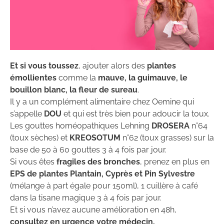
Et si vous toussez
, ajouter alors des
plantes
émollientes
comme la
mauve, la guimauve, le
bouillon blanc, la fleur de sureau
.
Il y a un complément alimentaire chez Oemine qui
s’appelle
DOU
et qui est très bien pour adoucir la toux.
Les gouttes homéopathiques Lehning
DROSERA
n°64
(toux sèches) et
KREOSOTUM
n°62 (toux grasses) sur la
base de 50 à 60 gouttes 3 à 4 fois par jour.
Si vous êtes
fragiles des bronches
, prenez en plus en
EPS de plantes Plantain, Cyprès et Pin Sylvestre
(mélange à part égale pour 150ml), 1 cuillère à café
dans la tisane magique 3 à 4 fois par jour.
Et si vous n’avez aucune amélioration en 48h,
consultez en urgence votre médecin.