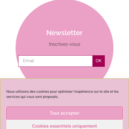
Newsletter
Inscrivez-vous
OK
Nous utilisons des cookies pour optimiser l'expérience sur le site et les
services qui vous sont proposés.
Tout accepter
Cookies essentiels uniquement
News
Contact
Conseil
À propos de
CGV
CGU
Cookies