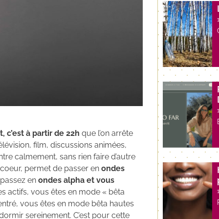
 c’est à partir de 22h
que l’on arrête
télévision, film, discussions animées,
entre calmement, sans rien faire d’autre
n coeur, permet de passer en
ondes
s passez en
ondes alpha et vous
es actifs, vous êtes en mode « bêta
centré, vous êtes en mode bêta hautes
dormir sereinement. C’est pour cette