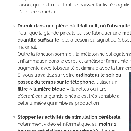
raison, qu’il est important de baisser l’activité cogni
d’aller ce coucher.
Dormir dans une pièce où il fait nuit, où l’obscurit
Pour que la glande pinéale puisse fabriquer une
mél
quantité suffisante
, elle a besoin du signal de l’obs
maximal.
Outre la fonction sommeil, la mélatonine est égale
l’inflammation dans le corps et améliorer l’immunité 
augmente avec l’obscurité et diminue avec la lumièr
Si vous travaillez sur votre
ordinateur le soir ou
passez du temps sur le téléphone
, utiliser un
filtre « lumière bleue »
(lunettes ou filtre
d’écran) car la glande pinéale est très sensible à
cette lumière qui inhibe sa production.
Stopper les activités de stimulation cérébrale,
notamment vidéo et informatique, au
moins 1