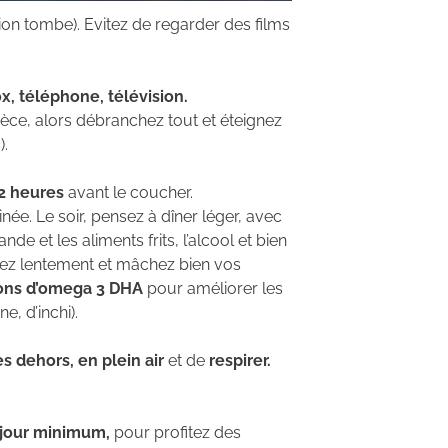
on tombe). Evitez de regarder des films
x, téléphone, télévision.
ièce, alors débranchez tout et éteignez
).
 2 heures
avant le coucher.
inée. Le soir, pensez à dîner léger, avec
de et les aliments frits, l’alcool et bien
gez lentement et mâchez bien vos
ons d’omega 3 DHA
pour améliorer les
e, d’inchi).
s dehors, en plein air
et de
respirer.
 jour minimum,
pour profitez des