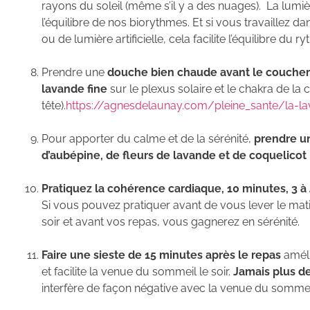
rayons du soleil (même s’il y a des nuages). La lumi
l’équilibre de nos biorythmes. Et si vous travaillez d
ou de lumière artificielle, cela facilite l’équilibre du 
Prendre une
douche bien chaude avant le coucher
lavande fine
sur le plexus solaire et le chakra de l
tête).
https://agnesdelaunay.com/pleine_sante/la-l
Pour apporter du calme et de la sérénité,
prendre u
d’aubépine, de fleurs de lavande et de coquelicot
Pratiquez la cohérence cardiaque, 10 minutes, 3 à 4
Si vous pouvez pratiquer avant de vous lever le mat
soir et avant vos repas, vous gagnerez en sérénité.
Faire une sieste de 15 minutes après le repas
améli
et facilite la venue du sommeil le soir.
Jamais plus d
interfère de façon négative avec la venue du sommeil 