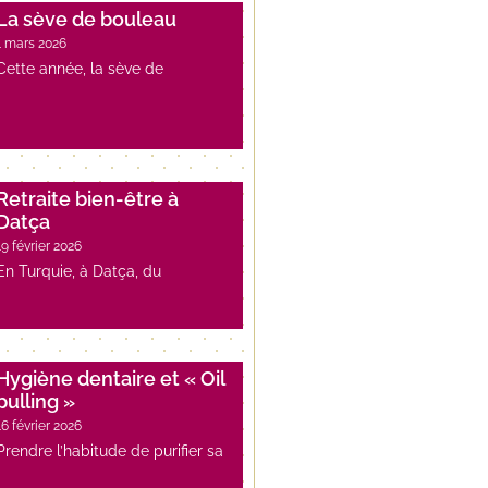
La sève de bouleau
1 mars 2026
Cette année, la sève de
Retraite bien-être à
Datça
19 février 2026
En Turquie, à Datça, du
Hygiène dentaire et « Oil
pulling »
16 février 2026
Prendre l’habitude de purifier sa