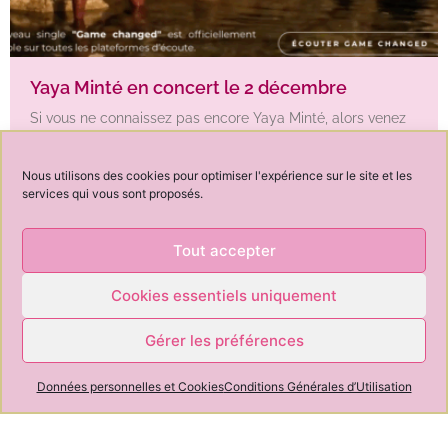
Yaya Minté en concert le 2 décembre
Si vous ne connaissez pas encore Yaya Minté, alors venez
découvrir son environnement musical en concert, le 2
décembre, au Café de la Danse à
Nous utilisons des cookies pour optimiser l'expérience sur le site et les
services qui vous sont proposés.
<
1
2
3
4
5
…
8
>
Tout accepter
Cookies essentiels uniquement
Gérer les préférences
News
Contact
Conseil
À propos de
CGV
CGU
Cookies
Données personnelles et Cookies
Conditions Générales d’Utilisation
OK
Newsletter